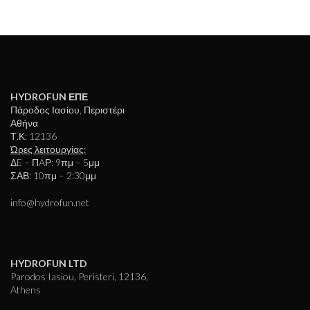
HYDROFUN ΕΠΕ
Πάροδος Ιασίου, Περιστέρι
Αθήνα
Τ.Κ: 12136
Ώρες λειτουργίας:
ΔE – ΠAΡ: 9πμ – 5μμ
ΣΑΒ: 10πμ – 2:30μμ
info@hydrofun.net
HYDROFUN LTD
Parodos Iasiou, Peristeri, 12136,
Athens