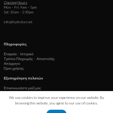
Opening Hours
Mon – Fri: 9am – 5pm
Sat: 10am – 2:30pm
info@hydrofun.net
Πληροφορίες
Εταιρεία – Ιστορικό
Τρόποι Πληρωμής – Αποστολής
Απόρρητο
Όροι χρήσης
Εξυπηρέτηση πελατών
Επικοινωνήστε μαζί μας
We use cookies to improve your experience on our website. By
browsing this website, you agree to our use of cookies.