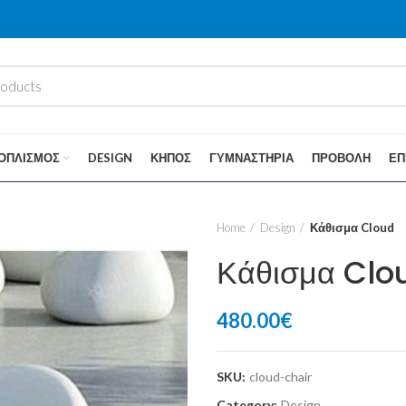
ΟΠΛΙΣΜΌΣ
DESIGN
ΚΉΠΟΣ
ΓΥΜΝΑΣΤΉΡΙΑ
ΠΡΟΒΟΛΉ
ΕΠ
Home
Design
Κάθισμα Cloud
Κάθισμα Clo
480.00
€
SKU:
cloud-chair
Category:
Design