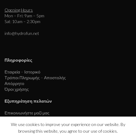
Opening Hours
Mon – Fri: 9am – 5pm
Sat: 10am – 2:30pm
info@hydrofun.net
Πληροφορίες
Εταιρεία – Ιστορικό
Τρόποι Πληρωμής – Αποστολής
Απόρρητο
Όροι χρήσης
Εξυπηρέτηση πελατών
Επικοινωνήστε μαζί μας
We use cookies to improve your experience on our website. By
browsing this website, you agree to our use of cookies.