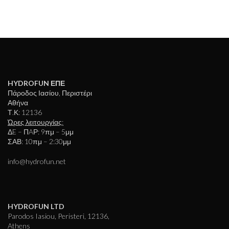
HYDROFUN ΕΠΕ
Πάροδος Ιασίου, Περιστέρι
Αθήνα
Τ.Κ: 12136
Ώρες λειτουργίας:
ΔE – ΠAΡ: 9πμ – 5μμ
ΣΑΒ: 10πμ – 2:30μμ
info@hydrofun.net
HYDROFUN LTD
Parodos Iasiou, Peristeri, 12136,
Athens