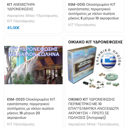
KIT ΑΝΕΜΙΣΤΗΡΑ
KSM-0010 Ολοκληρωμένο ΚΙΤ
ΥΔΡΟΝΕΦΩΣΗΣ
εγκατάστασης περιμετρικού
συστήματος με νάιλον σωλήνα
Ακροφύσια (Μπεκ) Υδρονέφωσης
,
μήκους 8 μέτρων 10 ακροφυσίων
ΚΙΤ Υδρονέφωσης
ΚΙΤ Υδρονέφωσης
45.00
€
KSM-0020 Ολοκληρωμένο ΚΙΤ
OIKIAKO KIT ΥΔΡΟΝΕΦΩΣΗΣ
εγκατάστασης περιμετρικού
ΠΕΡΙΜΕΤΡΙΚΟ ΜΕ 10
συστήματος με νάιλον σωλήνα
ΕΠΑΓΓΕΛΜΑΤΙΚΑ ΑΝΟΞΕΙΔΩΤΑ
μήκους 16 μέτρων 20
ΑΚΡΟΦΥΣΙΑ – ΠΡΩΤΟ ΣΕ
ακροφυσίων
ΠΩΛΗΣΕΙΣ (Αντιγραφή)
ΚΙΤ Υδρονέφωσης
Ακροφύσια (Μπεκ) Υδρονέφωσης
,