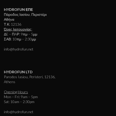
HYDROFUN ΕΠΕ
Πάροδος Ιασίου, Περιστέρι
Αθήνα
Τ.Κ: 12136
Ώρες λειτουργίας:
ΔE – ΠAΡ: 9πμ – 5μμ
ΣΑΒ: 10πμ – 2:30μμ
info@hydrofun.net
HYDROFUN LTD
Parodos Iasiou, Peristeri, 12136,
Athens
Opening Hours
Mon – Fri: 9am – 5pm
Sat: 10am – 2:30pm
info@hydrofun.net