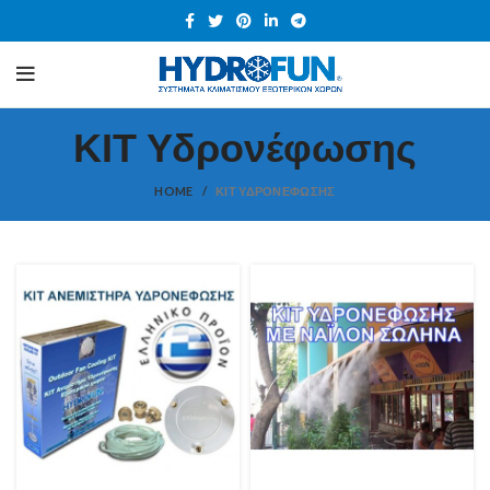
ΚΙΤ Υδρονέφωσης
HOME
ΚΙΤ ΥΔΡΟΝΈΦΩΣΗΣ