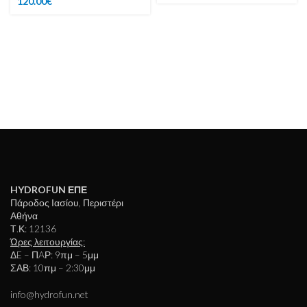
120.00
€
HYDROFUN ΕΠΕ
Πάροδος Ιασίου, Περιστέρι
Αθήνα
Τ.Κ: 12136
Ώρες λειτουργίας:
ΔE – ΠAΡ: 9πμ – 5μμ
ΣΑΒ: 10πμ – 2:30μμ
info@hydrofun.net