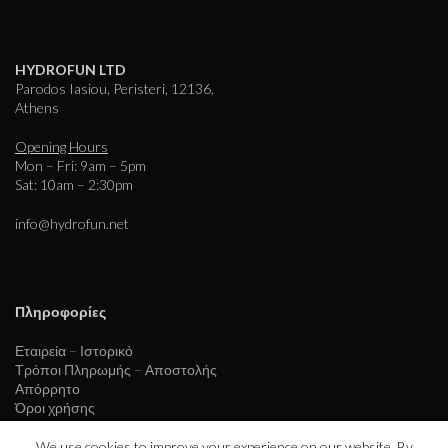
HYDROFUN LTD
Parodos Iasiou, Peristeri, 12136,
Athens
Opening Hours
Mon – Fri: 9am – 5pm
Sat: 10am – 2:30pm
info@hydrofun.net
Πληροφορίες
Εταιρεία – Ιστορικό
Τρόποι Πληρωμής – Αποστολής
Απόρρητο
Όροι χρήσης
Εξυπηρέτηση πελατών
We use cookies to improve your experience on our website. By