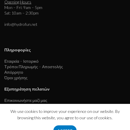
Opening Hours
Mon – Fri: 9am – 5pm
Sat: 10am – 2:30pm
info@hydrofun.net
Πληροφορίες
Εταιρεία – Ιστορικό
Τρόποι Πληρωμής – Αποστολής
Απόρρητο
Όροι χρήσης
Εξυπηρέτηση πελατών
Επικοινωνήστε μαζί μας
We use cookies to improve your experience on our website. By
browsing this website, you agree to our use of cookies.