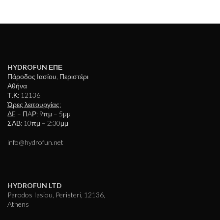
HYDROFUN ΕΠΕ
Πάροδος Ιασίου, Περιστέρι
Αθήνα
Τ.Κ: 12136
Ώρες λειτουργίας:
ΔE – ΠAΡ: 9πμ – 5μμ
ΣΑΒ: 10πμ – 2:30μμ
info@hydrofun.net
HYDROFUN LTD
Parodos Iasiou, Peristeri, 12136,
Athens