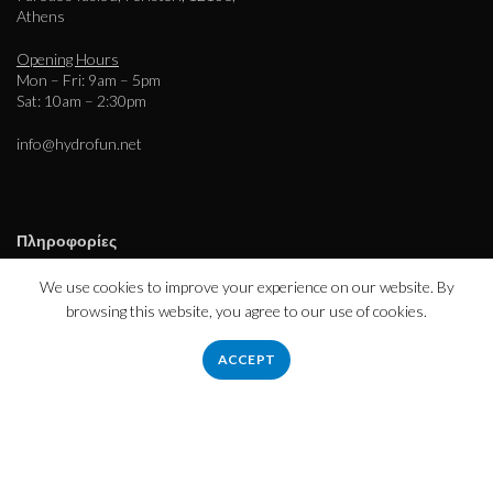
Athens
Opening Hours
Mon – Fri: 9am – 5pm
Sat: 10am – 2:30pm
info@hydrofun.net
Πληροφορίες
Εταιρεία – Ιστορικό
We use cookies to improve your experience on our website. By
Τρόποι Πληρωμής – Αποστολής
browsing this website, you agree to our use of cookies.
Απόρρητο
Όροι χρήσης
ACCEPT
Εξυπηρέτηση πελατών
Επικοινωνήστε μαζί μας