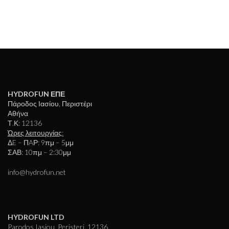
HYDROFUN ΕΠΕ
Πάροδος Ιασίου, Περιστέρι
Αθήνα
Τ.Κ: 12136
Ώρες λειτουργίας:
ΔE – ΠAΡ: 9πμ – 5μμ
ΣΑΒ: 10πμ – 2:30μμ
info@hydrofun.net
HYDROFUN LTD
Parodos Iasiou, Peristeri, 12136,