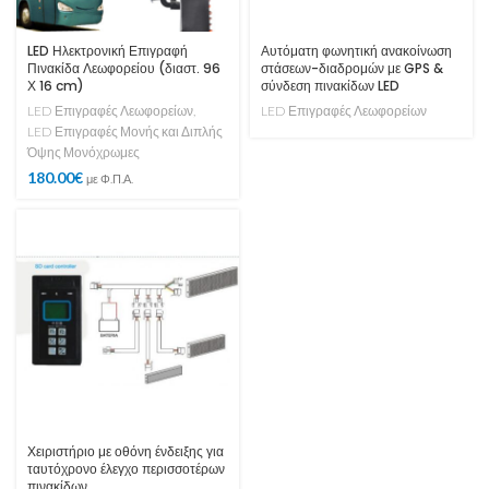
LED Ηλεκτρονική Επιγραφή
Αυτόματη φωνητική ανακοίνωση
Πινακίδα Λεωφορείου (διαστ. 96
στάσεων-διαδρομών με GPS &
Χ 16 cm)
σύνδεση πινακίδων LED
LED Επιγραφές Λεωφορείων
,
LED Επιγραφές Λεωφορείων
LED Επιγραφές Μονής και Διπλής
Όψης Μονόχρωμες
180.00
€
με Φ.Π.Α.
Χειριστήριο με οθόνη ένδειξης για
ταυτόχρονο έλεγχο περισσοτέρων
πινακίδων