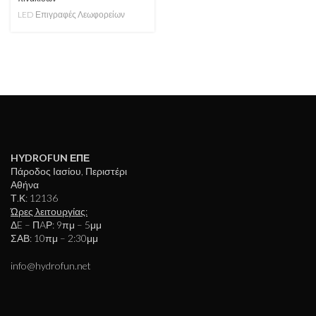
LED Επιγραφές Λεωφορείων
HYDROFUN ΕΠΕ
Πάροδος Ιασίου, Περιστέρι
Αθήνα
Τ.Κ: 12136
Ώρες λειτουργίας:
ΔE – ΠAΡ: 9πμ – 5μμ
ΣΑΒ: 10πμ – 2:30μμ
info@hydrofun.net