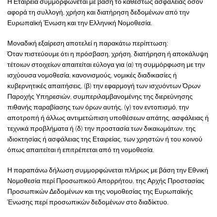
Η Εταιρεία συμμορφώνεται με βάση το καθεστώς ασφαλείας όσον
αφορά τη συλλογή, χρήση και διατήρηση δεδομένων από την
Ευρωπαϊκή Ένωση και την Ελληνική Νομοθεσία.
Μοναδική εξαίρεση αποτελεί η παρακάτω περίπτωση:
Όταν πιστεύουμε ότι η πρόσβαση, χρήση, διατήρηση ή αποκάλυψη
τέτοιων στοιχείων απαιτείται εύλογα για (α) τη συμμόρφωση με την
ισχύουσα νομοθεσία, κανονισμούς, νομικές διαδικασίες ή
κυβερνητικές απαιτήσεις, (β) την εφαρμογή των ισχυόντων Όρων
Παροχής Υπηρεσιών, συμπεριλαμβανομένης της διερεύνησης
πιθανής παραβίασης των όρων αυτής, (γ) τον εντοπισμό, την
αποτροπή ή άλλως αντιμετώπιση υποθέσεων απάτης, ασφάλειας ή
τεχνικά προβλήματα ή (δ) την προστασία των δικαιωμάτων, της
ιδιοκτησίας ή ασφάλειας της Εταιρείας, των χρηστών ή του κοινού
όπως απαιτείται ή επιτρέπεται από τη νομοθεσία.
Η παραπάνω δήλωση συμμορφώνεται πλήρως με βάση την Εθνική
Νομοθεσία περί Προσωπικού Απορρήτου, της Αρχής Προστασίας
Προσωπικών Δεδομένων και της νομοθεσίας της Ευρωπαϊκής
Ένωσης περί προσωπικών δεδομένων στο διαδίκτυο.