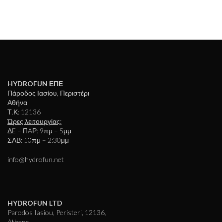
HYDROFUN ΕΠΕ
Πάροδος Ιασίου, Περιστέρι
Αθήνα
Τ.Κ: 12136
Ώρες λειτουργίας:
ΔE – ΠAΡ: 9πμ – 5μμ
ΣΑΒ: 10πμ – 2:30μμ
info@hydrofun.net
HYDROFUN LTD
Parodos Iasiou, Peristeri, 12136,
Athens