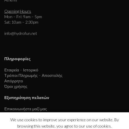
Opening Hours
Mon – Fri: 9am – 5pm
Sat: 10am – 2:30pm
info@hydrofun.net
Πληροφορίες
Εταιρεία – Ιστορικό
Τρόποι Πληρωμής – Αποστολής
Απόρρητο
Όροι χρήσης
Εξυπηρέτηση πελατών
Επικοινωνήστε μαζί μας
We use cookies to improve your experience on our website. By
browsing this website, you agree to our use of cookies.