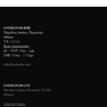
HYDROFUN ΕΠΕ
Πάροδος Ιασίου, Περιστέρι
Αθήνα
Τ.Κ: 12136
Ώρες λειτουργίας:
ΔE – ΠAΡ: 9πμ – 5μμ
ΣΑΒ: 10πμ – 2:30μμ
info@hydrofun.net
HYDROFUN LTD
Parodos Iasiou, Peristeri, 12136,
Athens
Opening Hours