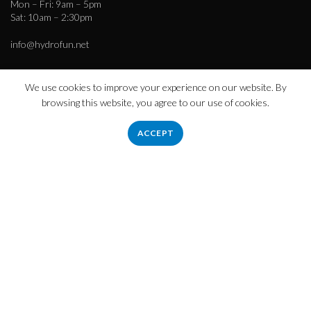
Mon – Fri: 9am – 5pm
Sat: 10am – 2:30pm
info@hydrofun.net
We use cookies to improve your experience on our website. By
browsing this website, you agree to our use of cookies.
Πληροφορίες
Εταιρεία – Ιστορικό
ACCEPT
Τρόποι Πληρωμής – Αποστολής
Απόρρητο
Όροι χρήσης
Εξυπηρέτηση πελατών
Επικοινωνήστε μαζί μας
hydrofloat.gr
2023 CREATED BY
eurofigure.gr
.