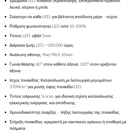
Χρώματα LED: Κόκκινο (προεπιλογή), επιπρόσθετα πράσινο,
λευκό, κίτρινο ή μπλε.
Σκίαστρο σε κάθε LED, για βέλτιστη απόδοση μέρα – νύχτα.
Ρύθμιση φωτεινότητας LED από 10-100%.
Τύπος LED, οβάλ 5mm
Διάρκεια ζωής LED: >100.000 ώρες.
Ανάλυση οθόνης: Pixel Pitch 10mm
Γωνία θέασης 60° στον κάθετο άξονα, 120° στον οριζόντιο
άξονα.
Ισχύς πινακίδας: Κατανάλωση με λειτουργία μηνυμάτων
370W/m² για μονής όψης πινακίδα LED.
Τύπος σάρωσης ¼ scan, για ιδανική σχέση κατανάλωσης
ηλεκτρικής ενέργειας και απόδοσης.
Χρονοδιακόπτης έναρξης – λήξης λειτουργίας της πινακίδας.
Στήριξη πινακίδας, κρεμαστή με ναυτικούς κρίκους ή σταθερή με
πέλματα.