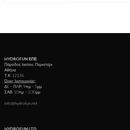
HYDROFUN ΕΠΕ
Πάροδος Ιασίου, Περιστέρι
Αθήνα
Τ.Κ: 12136
Ώρες λειτουργίας:
ΔE – ΠAΡ: 9πμ – 5μμ
ΣΑΒ: 10πμ – 2:30μμ
info@hydrofun.net
HYDROFUN LTD