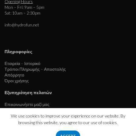
Opening Hours
Mon – Fri: 9am – 5pm
Sat: 10am – 2:30pm
info@hydrofun.net
Πληροφορίες
Εταιρεία – Ιστορικό
Τρόποι Πληρωμής – Αποστολής
Απόρρητο
Όροι χρήσης
Εξυπηρέτηση πελατών
Επικοινωνήστε μαζί μας
We use cookies to improve your experience on our website. By
browsing this website, you agree to our use of cookies.
ACCEPT