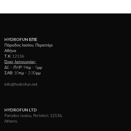
HYDROFUN ΕΠΕ
Πάροδος Ιασίου, Περιστέρι
Αθήνα
Τ.Κ: 12136
Ώρες λειτουργίας:
ΔE – ΠAΡ: 9πμ – 5μμ
ΣΑΒ: 10πμ – 2:30μμ
info@hydrofun.net
HYDROFUN LTD
Parodos Iasiou, Peristeri, 12136,
Athens