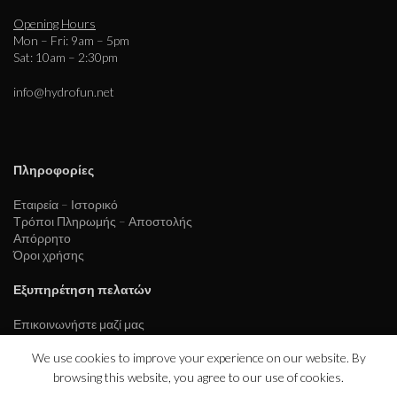
Opening Hours
Mon – Fri: 9am – 5pm
Sat: 10am – 2:30pm
info@hydrofun.net
Πληροφορίες
Εταιρεία – Ιστορικό
Τρόποι Πληρωμής – Αποστολής
Απόρρητο
Όροι χρήσης
Εξυπηρέτηση πελατών
Επικοινωνήστε μαζί μας
We use cookies to improve your experience on our website. By
browsing this website, you agree to our use of cookies.