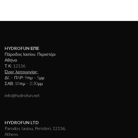
HYDROFUN ΕΠΕ
Πάροδος Ιασίου, Περιστέρι
Αθήνα
Τ.Κ: 12136
Ώρες λειτουργίας:
ΔE – ΠAΡ: 9πμ – 5μμ
ΣΑΒ: 10πμ – 2:30μμ
info@hydrofun.net
HYDROFUN LTD
Parodos Iasiou, Peristeri, 12136,
Athens