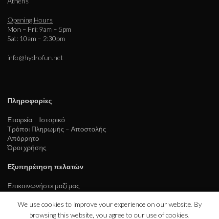
Athens
Opening Hours
Mon – Fri: 9am – 5pm
Sat: 10am – 2:30pm
info@hydrofun.net
Πληροφορίες
Εταιρεία – Ιστορικό
Τρόποι Πληρωμής – Αποστολής
Απόρρητο
Όροι χρήσης
Εξυπηρέτηση πελατών
Επικοινωνήστε μαζί μας
We use cookies to improve your experience on our website. By
browsing this website, you agree to our use of cookies.