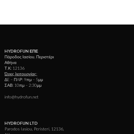
HYDROFUN ΕΠΕ
Πάροδος Ιασίου, Περιστέρι
Αθήνα
Τ.Κ: 12136
Ώρες λειτουργίας:
ΔE – ΠAΡ: 9πμ – 5μμ
ΣΑΒ: 10πμ – 2:30μμ
info@hydrofun.net
HYDROFUN LTD
Parodos Iasiou, Peristeri, 12136,