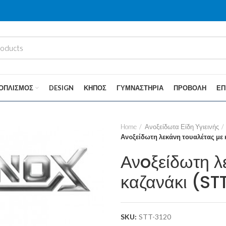
ΟΠΛΙΣΜΌΣ
DESIGN
ΚΉΠΟΣ
ΓΥΜΝΑΣΤΉΡΙΑ
ΠΡΟΒΟΛΉ
ΕΠ
Home
Ανοξείδωτα Είδη Υγιεινής
Ανoξείδωτη λεκάνη τουαλέτας με 
Ανoξείδωτη λ
καζανάκι (ST
SKU:
STT-3120