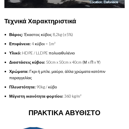
Τεχνικά Χαρακτηριστικά
Βάρος:
Έκαστος κύβος 8,2kg (±5%)
Επιφάνεια:
4 κύβοι = 1m²
Υλικό:
HDPE / LLDPE πολυαιθυλένιο
Διαστάσεις κύβου:
50cm x 50cm x 40cm (Μ x Π x Υ)
Χρώματα:
Γκρι ή μπλε, μαύρο, άλλα χρώματα κατόπιν
παραγγελίας
Πλευστότητα:
90kg / κύβο
Μέγιστη ικανότητα φορτίου:
360 kg/m²
ΠΡΑΚΤΙΚΑ ΑΒΥΘΙΣΤΟ