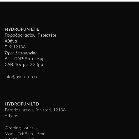
HYDROFUN ΕΠΕ
Πάροδος Ιασίου, Περιστέρι
Αθήνα
Τ.Κ: 12136
Ώρες λειτουργίας:
ΔE – ΠAΡ: 9πμ – 5μμ
ΣΑΒ: 10πμ – 2:30μμ
info@hydrofun.net
HYDROFUN LTD
Parodos Iasiou, Peristeri, 12136,
Athens
Opening Hours
Mon – Fri: 9am – 5pm