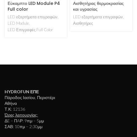
Εύκαμπτο LED Module P4
Αισθητήρας θερμοκρασίας
Full color
και υγρασίας
LED εξαρτήματα επιγραφών
,
LED εξαρτήματα επιγραφών
,
LED Module
,
Αισθητήρες
LED Επιγραφές Full Color
HYDROFUN ΕΠΕ
Πάροδος Ιασίου, Περιστέρι
Αθήνα
Τ.Κ: 12136
Ώρες λειτουργίας:
ΔE – ΠAΡ: 9πμ – 5μμ
ΣΑΒ: 10πμ – 2:30μμ