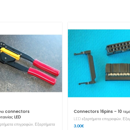
για connectors
Connectors 16pins – 10 τεμ
ταινίας LED
LED εξαρτήματα επιγραφών
,
Εξα
ρτήματα επιγραφών
,
Εξαρτήματα
3.00
€