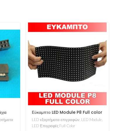
άχια
Εύκαμπτο LED Module P8 Full color
Αδιά
Full
ρτήματα
LED εξαρτήματα επιγραφών
,
LED Module
,
LED ε
LED Επιγραφές Full Color