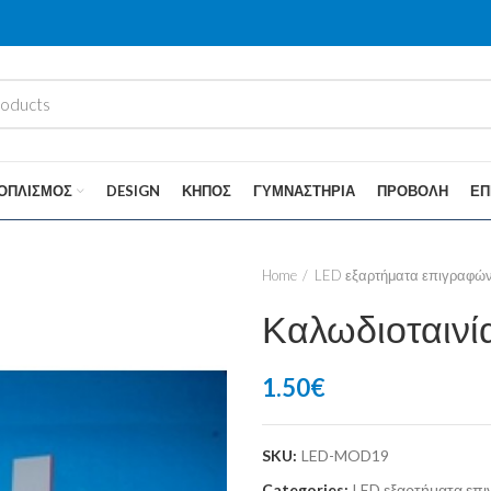
ΟΠΛΙΣΜΌΣ
DESIGN
ΚΉΠΟΣ
ΓΥΜΝΑΣΤΉΡΙΑ
ΠΡΟΒΟΛΉ
ΕΠ
Home
LED εξαρτήματα επιγραφώ
Καλωδιοταινί
1.50
€
SKU:
LED-MOD19
Categories:
LED εξαρτήματα επ