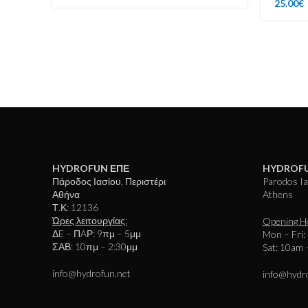
25.00
€
HYDROFUN ΕΠΕ
HYDROFU
Πάροδος Ιασίου, Περιστέρι
Parodos Ias
Αθήνα
Athens
Τ.Κ: 12136
Ώρες λειτουργίας:
Opening H
ΔE – ΠAΡ: 9πμ – 5μμ
Mon – Fri:
ΣΑΒ: 10πμ – 2:30μμ
Sat: 10am 
info@hydrofun.net
info@hydr