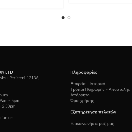
N LTD
Πληροφορίες
iou, Peristeri, 12136,
Εταιρεία – Ιστορικό
Τρόποι Πληρωμής – Αποστολής
ours
Απόρρητο
 9am – 5pm
Όροι χρήσης
– 2:30pm
Εξυπηρέτηση πελατών
ofun.net
Επικοινωνήστε μαζί μας