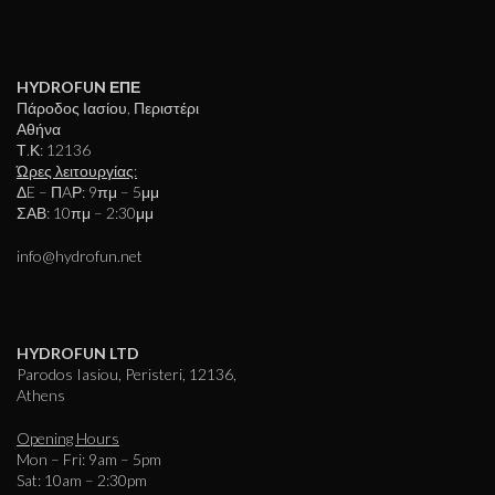
HYDROFUN ΕΠΕ
Πάροδος Ιασίου, Περιστέρι
Αθήνα
Τ.Κ: 12136
Ώρες λειτουργίας:
ΔE – ΠAΡ: 9πμ – 5μμ
ΣΑΒ: 10πμ – 2:30μμ
info@hydrofun.net
HYDROFUN LTD
Parodos Iasiou, Peristeri, 12136,
Athens
Opening Hours
Mon – Fri: 9am – 5pm
Sat: 10am – 2:30pm