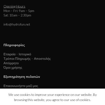
Opening Hours
Mon – Fri: 9am – 5pm
Sat: 10am – 2:30pm
info@hydrofun.net
Πληροφορίες
Εταιρεία – Ιστορικό
Τρόποι Πληρωμής – Αποστολής
Απόρρητο
Όροι χρήσης
Εξυπηρέτηση πελατών
Επικοινωνήστε μαζί μας
We use cookies to improve your experience on our website. By
browsing this website, you agree to our use of cookies.