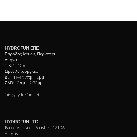
HYDROFUN ΕΠΕ
Πάροδος Ιασίου, Περιστέρι
Αθήνα
Τ.Κ: 12136
Ώρες λειτουργίας:
ΔE – ΠAΡ: 9πμ – 5μμ
ΣΑΒ: 10πμ – 2:30μμ
info@hydrofun.net
HYDROFUN LTD
Parodos Iasiou, Peristeri, 12136,
Athens