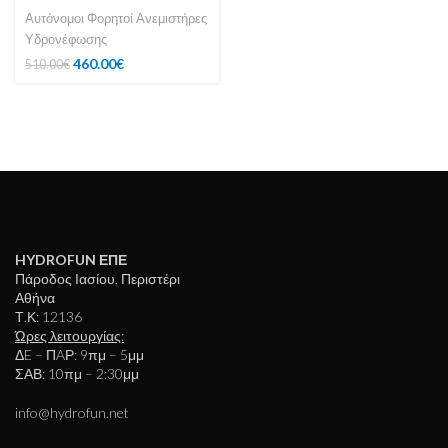
Αυτόνομοι Φορητοί Ανεμιστήρες
Υδρονέφωσης
460.00
€
510.00
€
HYDROFUN ΕΠΕ
Πάροδος Ιασίου, Περιστέρι
Αθήνα
Τ.Κ: 12136
Ώρες λειτουργίας:
ΔE – ΠAΡ: 9πμ – 5μμ
ΣΑΒ: 10πμ – 2:30μμ
info@hydrofun.net