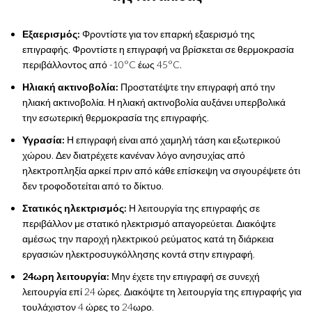
Εξαερισμός:
Φροντίστε για τον επαρκή εξαερισμό της
επιγραφής. Φροντίστε η επιγραφή να βρίσκεται σε θερμοκρασία
περιβάλλοντος από -10°C έως 45°C.
Ηλιακή ακτινοβολία:
Προστατέψτε την επιγραφή από την
ηλιακή ακτινοβολία. Η ηλιακή ακτινοβολία αυξάνει υπερβολικά
την εσωτερική θερμοκρασία της επιγραφής.
Υγρασία:
Η επιγραφή είναι από χαμηλή τάση και εξωτερικού
χώρου. Δεν διατρέχετε κανέναν λόγο ανησυχίας από
ηλεκτροπληξία αρκεί πριν από κάθε επίσκεψη να σιγουρέψετε ότι
δεν τροφοδοτείται από το δίκτυο.
Στατικός ηλεκτρισμός:
Η λειτουργία της επιγραφής σε
περιβάλλον με στατικό ηλεκτρισμό απαγορεύεται. Διακόψτε
αμέσως την παροχή ηλεκτρικού ρεύματος κατά τη διάρκεια
εργασιών ηλεκτροσυγκόλλησης κοντά στην επιγραφή.
24ωρη λειτουργία:
Μην έχετε την επιγραφή σε συνεχή
λειτουργία επί 24 ώρες. Διακόψτε τη λειτουργία της επιγραφής για
τουλάχιστον 4 ώρες το 24ωρο.