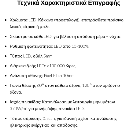
Τεχνικά Χαρακτηριστικά Επιγραφής
Χρώματα LED: Κόκκινο (προεπιλογή), επιπρόσθετα πράσινο,
λευκό, κίτρινο ή μπλε.
Σκίαστρο σε κάθε LED, για βέλτιστη απόδοση μέρα – νύχτα.
Ρύθμιση φωτεινότητας LED από 10-100%.
Τύπος LED, οβάλ 5mm
Διάρκεια ζωής LED: >100.000 ώρες.
Ανάλυση οθόνης: Pixel Pitch 10mm
Γωνία θέασης 60° στον κάθετο άξονα, 120° στον οριζόντιο
άξονα.
Ισχύς πινακίδας: Κατανάλωση με λειτουργία μηνυμάτων
370W/m² για μονής όψης πινακίδα LED.
Τύπος σάρωσης ¼ scan, για ιδανική σχέση κατανάλωσης
ηλεκτρικής ενέργειας και απόδοσης.