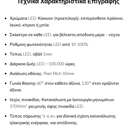
Τεχνικά Χαρακτηριστικά Επιγραφής
Χρώματα LED: Κόκκινο (προεπιλογή), επιπρόσθετα πράσινο,
λευκό, κίτρινο ή μπλε.
Σκίαστρο σε κάθε LED, για βέλτιστη απόδοση μέρα – νύχτα.
Ρύθμιση φωτεινότητας LED από 10-100%.
Τύπος LED, οβάλ 5mm
Διάρκεια ζωής LED: >100.000 ώρες.
Ανάλυση οθόνης: Pixel Pitch 10mm
Γωνία θέασης 60° στον κάθετο άξονα, 120° στον οριζόντιο
άξονα.
Ισχύς πινακίδας: Κατανάλωση με λειτουργία μηνυμάτων
370W/m² για μονής όψης πινακίδα LED.
Τύπος σάρωσης ¼ scan, για ιδανική σχέση κατανάλωσης
ηλεκτρικής ενέργειας και απόδοσης.