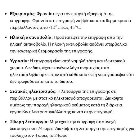
Εξαερισμός:
Φροντίστε για τον επαρκή εξαερισμό της
επιγραφής. Φροντίστε η επιγραφή να βρίσκεται σε θερμοκρασία
περιβάλλοντος από -10°C έως 45°C.
Ηλιακή ακτινοβολία:
Προστατέψτε την επιγραφή από την
ηλιακή ακτινοβολία. Η ηλιακή ακτινοβολία αυξάνει υπερβολικά
την εσωτερική θερμοκρασία της επιγραφής.
Υγρασία:
Η επιγραφή είναι από χαμηλή τάση και εξωτερικού
χώρου. Δεν διατρέχετε κανέναν λόγο ανησυχίας από
ηλεκτροπληξία αρκεί πριν από κάθε επίσκεψη να σιγουρέψετε ότι
δεν τροφοδοτείται από το δίκτυο.
Στατικός ηλεκτρισμός:
Η λειτουργία της επιγραφής σε
περιβάλλον με στατικό ηλεκτρισμό απαγορεύεται. Διακόψτε
αμέσως την παροχή ηλεκτρικού ρεύματος κατά τη διάρκεια
εργασιών ηλεκτροσυγκόλλησης κοντά στην επιγραφή.
24ωρη λειτουργία:
Μην έχετε την επιγραφή σε συνεχή
λειτουργία επί 24 ώρες. Διακόψτε τη λειτουργία της επιγραφής για
τουλάχιστον 4 ώρες το 24ωρο.