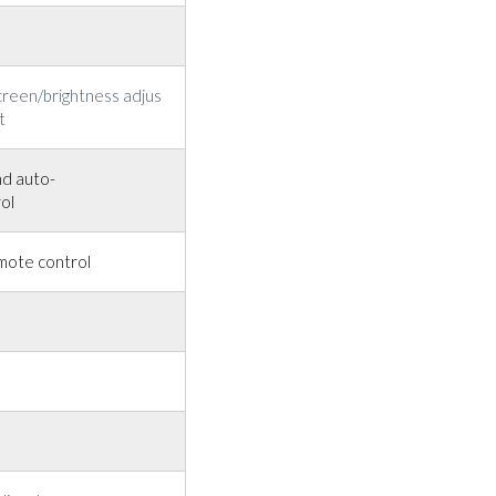
creen/brightness adjus
t
nd auto-
ol
mote control