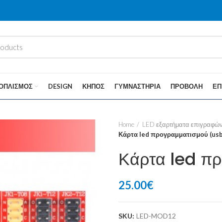
ΟΠΛΙΣΜΌΣ
DESIGN
ΚΉΠΟΣ
ΓΥΜΝΑΣΤΉΡΙΑ
ΠΡΟΒΟΛΉ
ΕΠ
Home
LED εξαρτήματα επιγραφώ
Κάρτα led προγραμματισμού (usb
Κάρτα led π
25.00
€
SKU:
LED-MOD12