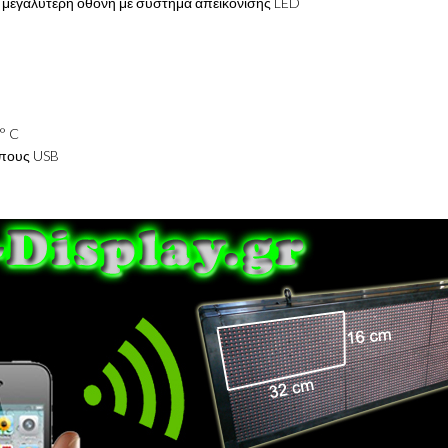
ε μεγαλύτερη οθόνη με σύστημα απεικόνισης LED
°
C
ύπους USB