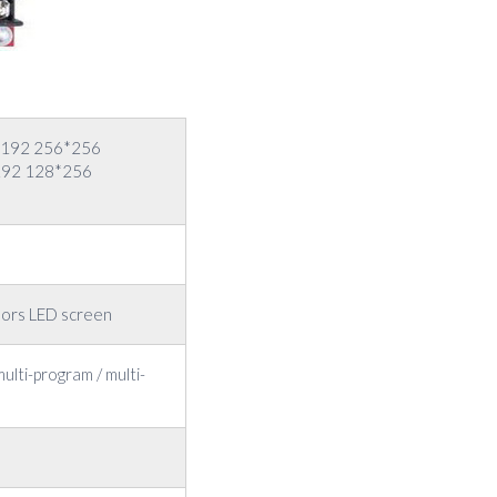
6*192 256*256
192 128*256
olors LED screen
lti-program / multi-