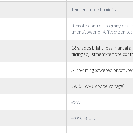
Temperature / humidity
Remote control program/lock s
tment/power on/off /screen tes
16 grades brightness, manual a
timing adjustment/remote contr
Auto-timing powered on/off /re
5V (3.5V~6V wide voltage)
≤2W
-40°C~80°C