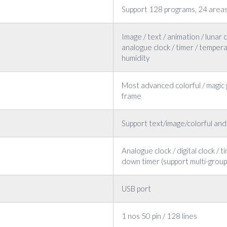
Support 128 programs, 24 areas
Image / text / animation / lunar c
analogue clock / timer / temper
humidity
Most advanced colorful / magic 
frame
Support text/image/colorful an
Analogue clock / digital clock / 
down timer (support multi-group
USB port
1 nos 50 pin / 128 lines