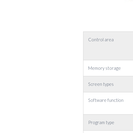
Control area
Memory storage
Screen types
Software function
Program type