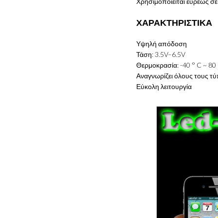
Χρησιμοποιείται ευρέως σ
ΧΑΡΑΚΤΗΡΙΣΤΙΚΑ
Υψηλή απόδοση
Τάση:
3.5V
–
6.5V
Θερμοκρασία:
-40
°
C
~
80
Αναγνωρίζει όλους τους τ
Εύκολη λειτουργία