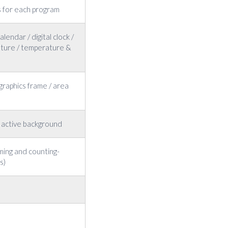
 for each program
alendar / digital clock /
ature / temperature &
graphics frame / area
d active background
timing and counting-
s)