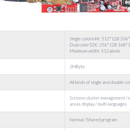
Single color64K: 512*128 33
Dual color32K: 256*128 168*
Maximum width: 512 pixels
2MByte
All kinds of single and double c
Screens cluster management / mu
areas display / multi-languages
Normal / Shared program