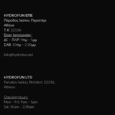
HYDROFUN ΕΠΕ
Πάροδος Ιασίου, Περιστέρι
Αθήνα
Τ.Κ: 12136
Ώρες λειτουργίας:
ΔE – ΠAΡ: 9πμ – 5μμ
ΣΑΒ: 10πμ – 2:30μμ
info@hydrofun.net
HYDROFUN LTD
Parodos Iasiou, Peristeri, 12136,
Athens
Opening Hours
Mon – Fri: 9am – 5pm
Sat: 10am – 2:30pm