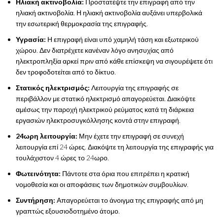
Ηλιακή ακτινοβολία:
Προστατέψτε την επιγραφή από την
ηλιακή ακτινοβολία. Η ηλιακή ακτινοβολία αυξάνει υπερβολικά
την εσωτερική θερμοκρασία της επιγραφής.
Υγρασία:
Η επιγραφή είναι υπό χαμηλή τάση και εξωτερικού
χώρου. Δεν διατρέχετε κανέναν λόγο ανησυχίας από
ηλεκτροπληξία αρκεί πριν από κάθε επίσκεψη να σιγουρέψετε ότι
δεν τροφοδοτείται από το δίκτυο.
Στατικός ηλεκτρισμός:
Λειτουργία της επιγραφής σε
περιβάλλον με στατικό ηλεκτρισμό απαγορεύεται. Διακόψτε
αμέσως την παροχή ηλεκτρικού ρεύματος κατά τη διάρκεια
εργασιών ηλεκτροσυγκόλλησης κοντά στην επιγραφή.
24ωρη λειτουργία:
Μην έχετε την επιγραφή σε συνεχή
λειτουργία επί 24 ώρες. Διακόψτε τη λειτουργία της επιγραφής για
τουλάχιστον 4 ώρες το 24ωρο.
Φωτεινότητα:
Πάντοτε στα όρια που επιτρέπει η κρατική
νομοθεσία και οι αποφάσεις των δημοτικών συμβουλίων.
Συντήρηση:
Απαγορεύεται το άνοιγμα της επιγραφής από μη
γραπτώς εξουσιοδοτημένο άτομο.