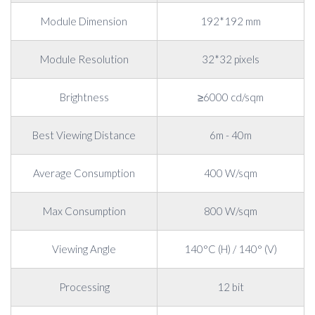
Module Dimension
192*192 mm
Module Resolution
32*32 pixels
Brightness
≥6000 cd/sqm
Best Viewing Distance
6m - 40m
Average Consumption
400 W/sqm
Max Consumption
800 W/sqm
Viewing Angle
140°C (H) / 140° (V)
Processing
12 bit