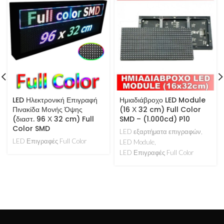
LED Ηλεκτρονική Επιγραφή
Ημιαδιάβροχο LED Module
Πινακίδα Μονής Όψης
(16 Χ 32 cm) Full Color
(διαστ. 96 Χ 32 cm) Full
SMD – (1.000cd) P10
Color SMD
LED εξαρτήματα επιγραφών
,
LED Επιγραφές Full Color
LED Module
,
LED Επιγραφές Full Color