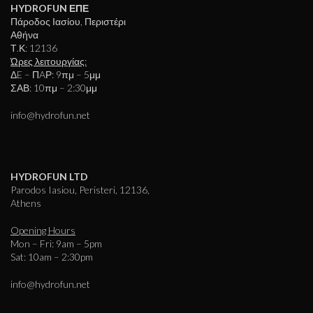
HYDROFUN ΕΠΕ
Πάροδος Ιασίου, Περιστέρι
Αθήνα
Τ.Κ: 12136
Ώρες λειτουργίας:
ΔE – ΠAΡ: 9πμ – 5μμ
ΣΑΒ: 10πμ – 2:30μμ
info@hydrofun.net
HYDROFUN LTD
Parodos Iasiou, Peristeri, 12136,
Athens
Opening Hours
Mon – Fri: 9am – 5pm
Sat: 10am – 2:30pm
info@hydrofun.net