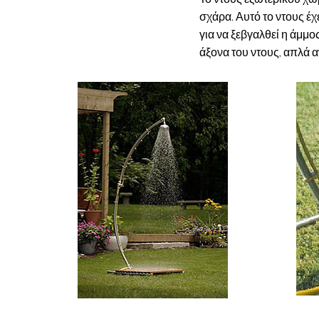
σχάρα. Αυτό το ντους έχ
για να ξεβγαλθεί η άμμο
άξονα του ντους, απλά α