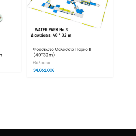
Φουσκωτό Θαλάσσιο Πάρκο III
Φουσ
m
(40*32m)
(35.
Θάλασσα
Θάλα
34,061.00
€
13,45