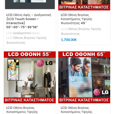
LCD Οθόνη Αφής – Διαδραστική
LCD Οθόνη Βιτρίνας
(LCD Touch Screen –
Καταστήματος Υψηλής
Interactive)
Φωτεινότητας 49΄΄
55”-65”-75”-86”98”
LCD Οθόνες Βιτρίνας Υψηλής
LCD Διαφημιστικό Stand
,
Φωτεινότητας
LCD Οθόνες Βιτρίνας Υψηλής
1,700.00
€
Φωτεινότητας
LCD Οθόνη Βιτρίνας
LCD Οθόνη Βιτρίνας
Καταστήματος Υψηλής
Καταστήματος Υψηλής