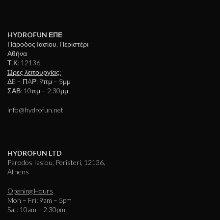
HYDROFUN ΕΠΕ
Πάροδος Ιασίου, Περιστέρι
Αθήνα
Τ.Κ: 12136
Ώρες λειτουργίας:
ΔE – ΠAΡ: 9πμ – 5μμ
ΣΑΒ: 10πμ – 2:30μμ
info@hydrofun.net
HYDROFUN LTD
Parodos Iasiou, Peristeri, 12136,
Athens
Opening Hours
Mon – Fri: 9am – 5pm
Sat: 10am – 2:30pm