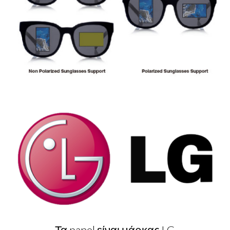
Τα panel είναι μάρκας LG