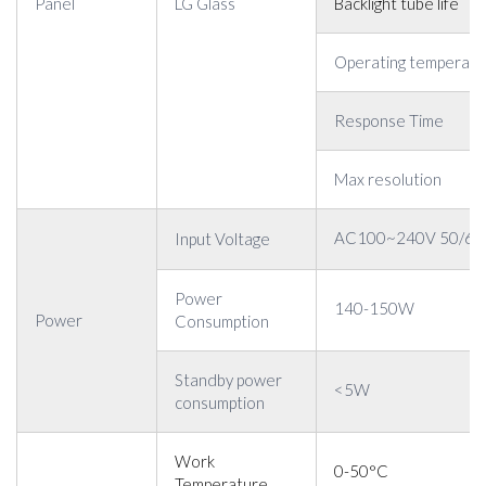
Panel
LG Glass
Backlight tube life
Operating temperatu
Response Time
Max resolution
AC100~240V 50/60
Input Voltage
Power
140-150W
Power
Consumption
Standby power
<5W
consumption
Work
0-50°C
Temperature