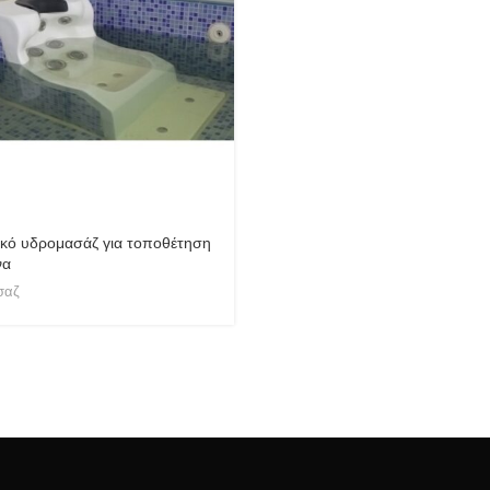
ικό υδρομασάζ για τοποθέτηση
να
σαζ