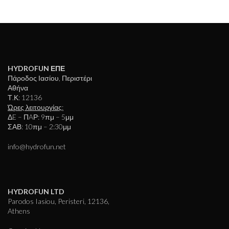
HYDROFUN ΕΠΕ
Πάροδος Ιασίου, Περιστέρι
Αθήνα
Τ.Κ: 12136
Ώρες λειτουργίας:
ΔE – ΠAΡ: 9πμ – 5μμ
ΣΑΒ: 10πμ – 2:30μμ
info@hydrofun.net
HYDROFUN LTD
Parodos Iasiou, Peristeri, 12136,
Athens