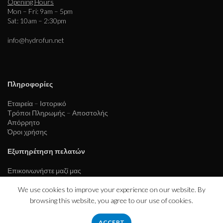
Opening Hours
Mon – Fri: 9am – 5pm
Sat: 10am – 2:30pm
info@hydrofun.net
Πληροφορίες
Εταιρεία – Ιστορικό
Τρόποι Πληρωμής – Αποστολής
Απόρρητο
Όροι χρήσης
Εξυπηρέτηση πελατών
Επικοινωνήστε μαζί μας
We use cookies to improve your experience on our website. By
browsing this website, you agree to our use of cookies.
ACCEPT