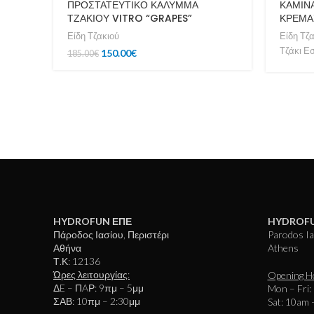
ΠΡΟΣΤΑΤΕΥΤΙΚΟ ΚΑΛΥΜΜΑ
ΚΑΜΙΝΑ
ΤΖΑΚΙΟΥ VITRO “GRAPES”
ΚΡΕΜΑ
Είδη Τζακιού
Είδη Τζ
Τζάκι Ε
150.00
€
185.00
€
HYDROFUN ΕΠΕ
HYDROFU
Πάροδος Ιασίου, Περιστέρι
Parodos Ias
Αθήνα
Athens
Τ.Κ: 12136
Ώρες λειτουργίας:
Opening H
ΔE – ΠAΡ: 9πμ – 5μμ
Mon – Fri:
ΣΑΒ: 10πμ – 2:30μμ
Sat: 10am 