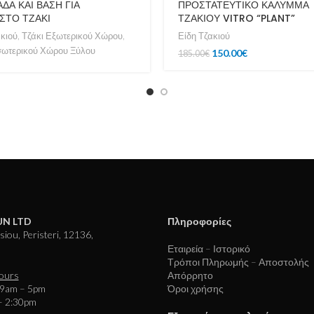
ΔΑ ΚΑΙ ΒΑΣΗ ΓΙΑ
ΠΡΟΣΤΑΤΕΥΤΙΚΟ ΚΑΛΥΜΜΑ
ΣΤΟ ΤΖΑΚΙ
ΤΖΑΚΙΟΥ VITRO “PLANT”
ακιού
,
Τζάκι Εξωτερικού Χώρου
,
Είδη Τζακιού
σωτερικού Χώρου Ξύλου
150.00
€
185.00
€
N LTD
Πληροφορίες
iou, Peristeri, 12136,
Εταιρεία – Ιστορικό
Τρόποι Πληρωμής – Αποστολής
ours
Απόρρητο
 9am – 5pm
Όροι χρήσης
– 2:30pm