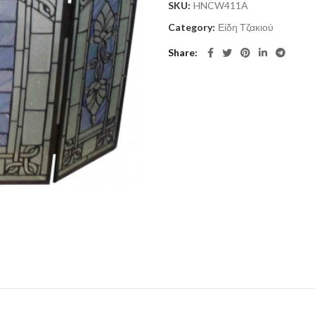
SKU:
HNCW411A
Category:
Είδη Τζακιού
Share