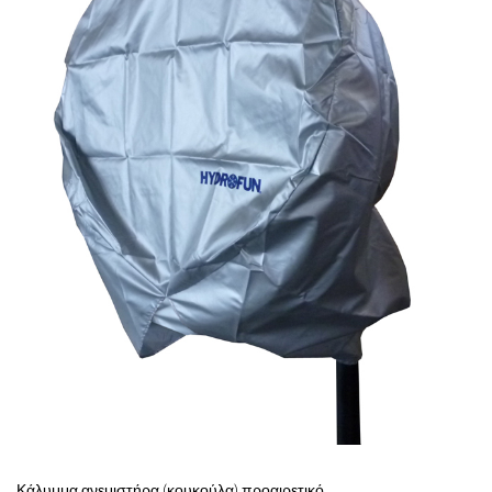
Κάλυμμα ανεμιστήρα (κουκούλα) προαιρετικό