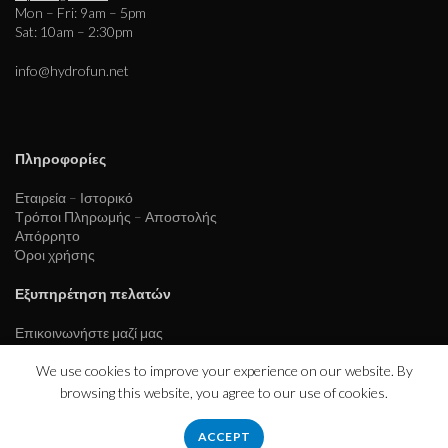
Mon – Fri: 9am – 5pm
Sat: 10am – 2:30pm
info@hydrofun.net
Πληροφορίες
Εταιρεία – Ιστορικό
Τρόποι Πληρωμής – Αποστολής
Απόρρητο
Όροι χρήσης
Εξυπηρέτηση πελατών
Επικοινωνήστε μαζί μας
We use cookies to improve your experience on our website. By
browsing this website, you agree to our use of cookies.
ACCEPT
hydrofloat.gr
2023 CREATED BY
eurofigure.gr
.