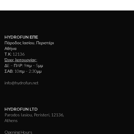
HYDROFUN ΕΠΕ
Πάροδος Ιασίου, Περιστέρι
Αθήνα
Τ.Κ: 12136
Ώρες λειτουργίας:
ΔE – ΠAΡ: 9πμ – 5μμ
ΣΑΒ: 10πμ – 2:30μμ
info@hydrofun.net
HYDROFUN LTD
Parodos Iasiou, Peristeri, 12136,
Athens
Opening Hours