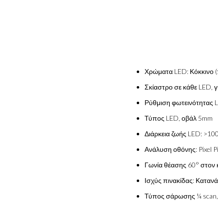
Χρώματα LED: Κόκκινο (π
Σκίαστρο σε κάθε LED, γ
Ρύθμιση φωτεινότητας 
Τύπος LED, οβάλ 5mm
Διάρκεια ζωής LED: >10
Ανάλυση οθόνης: Pixel 
Γωνία θέασης 60° στον κ
Ισχύς πινακίδας: Καταν
Τύπος σάρωσης ¼ scan, 