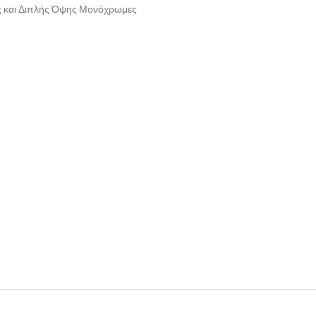
 και Διπλής Όψης Μονόχρωμες