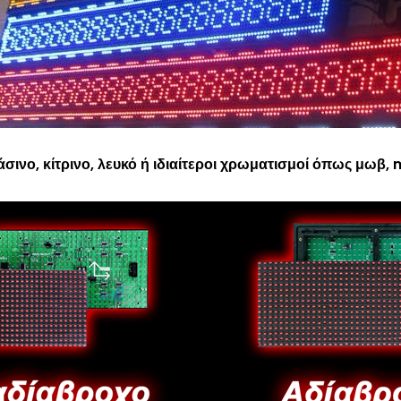
σινο, κίτρινο, λευκό ή ιδιαίτεροι χρωματισμοί όπως μωβ,