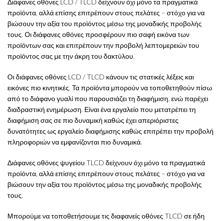
Διάφανες οθόνες LCD / TLCD δείχνουν όχι μόνο τα πραγματικά
προϊόντα, αλλά επίσης επιτρέπουν στους πελάτες – στόχο για να
βιώσουν την αξία του προϊόντος μέσω της μοναδικής προβολής
τους. Οι διάφανες οθόνες προσφέρουν πιο σαφή εικόνα των
προϊόντων σας και επιτρέπουν την προβολή λεπτομερειών του
προϊόντος σας με την άκρη του δακτύλου.
Οι διάφανες οθόνες LCD / TLCD κάνουν τις στατικές λέξεις και
εικόνες πιο κινητικές. Τα προϊόντα μπορούν να τοποθετηθούν πίσω
από το διάφανο γυαλί που παρουσιάζει τη διαφήμιση, ενώ παρέχει
διαδραστική ενημέρωση. Είναι ένα εργαλείο που μετατρέπει τη
διαφήμιση σας σε πιο δυναμική καθώς έχει απεριόριστες
δυνατότητες ως εργαλείο διαφήμισης καθώς επιτρέπει την προβολή
πληροφοριών να εμφανίζονται πιο δυναμικά.
Διάφανες οθόνες ψυγείου TLCD δείχνουν όχι μόνο τα πραγματικά
προϊόντα, αλλά επίσης επιτρέπουν στους πελάτες – στόχο για να
βιώσουν την αξία του προϊόντος μέσω της μοναδικής προβολής
τους.
Μπορούμε να τοποθετήσουμε τις διαφανείς οθόνες TLCD σε ήδη