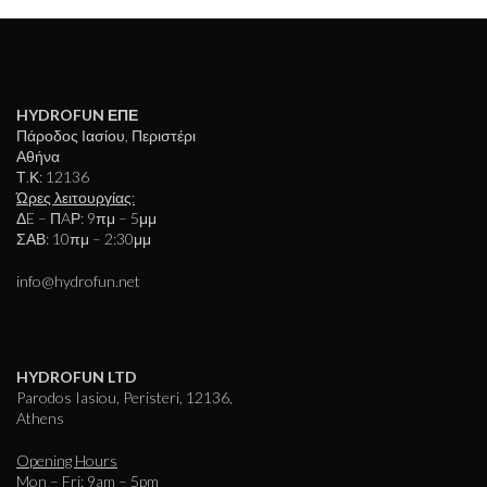
HYDROFUN ΕΠΕ
Πάροδος Ιασίου, Περιστέρι
Αθήνα
Τ.Κ: 12136
Ώρες λειτουργίας:
ΔE – ΠAΡ: 9πμ – 5μμ
ΣΑΒ: 10πμ – 2:30μμ
info@hydrofun.net
HYDROFUN LTD
Parodos Iasiou, Peristeri, 12136,
Athens
Opening Hours
Mon – Fri: 9am – 5pm