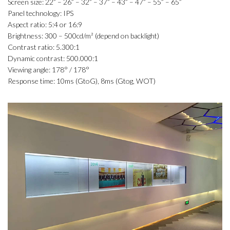
Screen size: 22” – 26” – 32” – 37” – 43” – 47” – 55” – 65”
Panel technology: IPS
Aspect ratio: 5:4 or 16:9
Brightness: 300 – 500cd/m² (depend on backlight)
Contrast ratio: 5.300:1
Dynamic contrast: 500.000:1
Viewing angle: 178° / 178°
Response time: 10ms (GtoG), 8ms (Gtog, WOT)