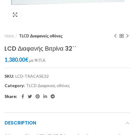
Click to enlarge
Home
TLCD Διαφανείς οθόνες
LCD Διαφανής Βιτρίνα 32΄΄
1,380.00
€
με Φ.Π.Α.
SKU:
LCD-TRACASE32
Category:
TLCD Διαφανείς οθόνες
Share
DESCRIPTION