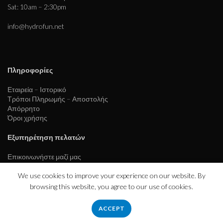
Sat: 10am – 2:30pm
info@hydrofun.net
Πληροφορίες
Εταιρεία – Ιστορικό
Τρόποι Πληρωμής – Αποστολής
Απόρρητο
Όροι χρήσης
Εξυπηρέτηση πελατών
Επικοινωνήστε μαζί μας
We use cookies to improve your experience on our website. By
browsing this website, you agree to our use of cookies.
ACCEPT
hydrofloat.gr
2023 CREATED BY
eurofigure.gr
.