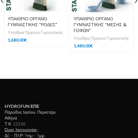
ΥΠΑΙΘΡΙΟ ΟΡΓΑΝΟ
ΥΠΑΙΘΡΙΟ ΟΡΓΑΝΟ
ΓΥΜΝΑΣΤΙΚΗΣ “ΡΟΔΕΣ”
ΓΥΜΝΑΣΤΙΚΗΣ “ΜΕΣΗΣ &
ΓΟΦΩΝ”
Υπαίθρια Όργανα Γυμναστικής
Υπαίθρια Όργανα Γυμναστικής
1,680.00
€
1,480.00
€
HYDROFUN ΕΠΕ
Πάροδος Ιασίου, Περιστέρι
Αθήνα
Τ.Κ: 12136
Ώρες λειτουργίας:
ΔE – ΠAΡ: 9πμ – 5μμ