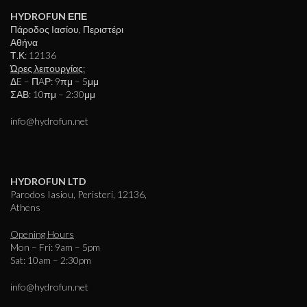
HYDROFUN ΕΠΕ
Πάροδος Ιασίου, Περιστέρι
Αθήνα
Τ.Κ: 12136
Ώρες λειτουργίας:
ΔE – ΠAΡ: 9πμ – 5μμ
ΣΑΒ: 10πμ – 2:30μμ
info@hydrofun.net
HYDROFUN LTD
Parodos Iasiou, Peristeri, 12136,
Athens
Opening Hours
Mon – Fri: 9am – 5pm
Sat: 10am – 2:30pm
info@hydrofun.net