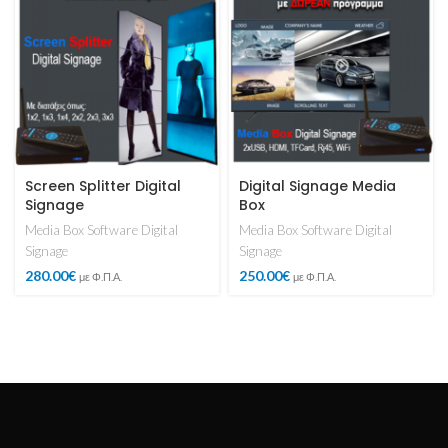
Screen Splitter Digital
Digital Signage Media
Signage
Box
Media Box Software Digital
Media Box Software Digital
Signage
Signage
280.00
€
250.00
€
με Φ.Π.Α.
με Φ.Π.Α.