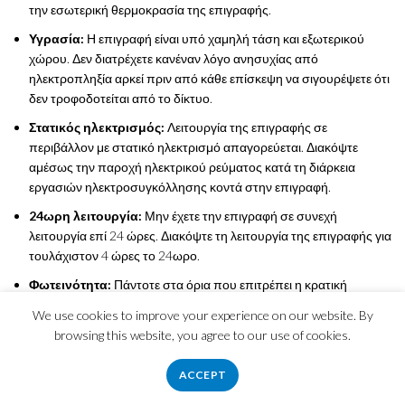
την εσωτερική θερμοκρασία της επιγραφής.
Υγρασία:
Η επιγραφή είναι υπό χαμηλή τάση και εξωτερικού
χώρου. Δεν διατρέχετε κανέναν λόγο ανησυχίας από
ηλεκτροπληξία αρκεί πριν από κάθε επίσκεψη να σιγουρέψετε ότι
δεν τροφοδοτείται από το δίκτυο.
Στατικός ηλεκτρισμός:
Λειτουργία της επιγραφής σε
περιβάλλον με στατικό ηλεκτρισμό απαγορεύεται. Διακόψτε
αμέσως την παροχή ηλεκτρικού ρεύματος κατά τη διάρκεια
εργασιών ηλεκτροσυγκόλλησης κοντά στην επιγραφή.
24ωρη λειτουργία:
Μην έχετε την επιγραφή σε συνεχή
λειτουργία επί 24 ώρες. Διακόψτε τη λειτουργία της επιγραφής για
τουλάχιστον 4 ώρες το 24ωρο.
Φωτεινότητα:
Πάντοτε στα όρια που επιτρέπει η κρατική
νομοθεσία και οι αποφάσεις των δημοτικών συμβουλίων.
We use cookies to improve your experience on our website. By
Συντήρηση:
Απαγορεύεται το άνοιγμα της επιγραφής από μη
browsing this website, you agree to our use of cookies.
γραπτώς εξουσιοδοτημένο άτομο.
ACCEPT