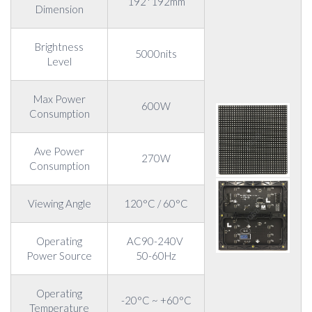
192*192mm
Dimension
Brightness
5000nits
Level
Max Power
600W
Consumption
Ave Power
270W
Consumption
Viewing Angle
120°C / 60°C
Operating
AC90-240V
Power Source
50-60Hz
Operating
-20°C ~ +60°C
Temperature