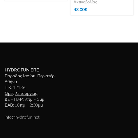
Ακτινοβολίας
48.00
€
HYDROFUN ΕΠΕ
Πάροδος Ιασίου, Περιστέρι
Αθήνα
Τ.Κ: 12136
Ώρες λειτουργίας:
ΔE – ΠAΡ: 9πμ – 5μμ
ΣΑΒ: 10πμ – 2:30μμ
info@hydrofun.net