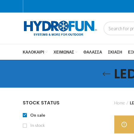
ΚΑΛΟΚΑΊΡΙ
ΧΕΙΜΏΝΑΣ
ΘΆΛΑΣΣΑ
ΣΚΊΑΣΗ
ΕΞ
LE
STOCK STATUS
Home
L
On sale
In stock