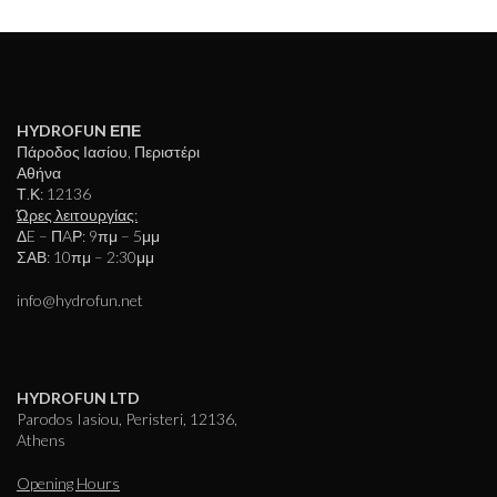
HYDROFUN ΕΠΕ
Πάροδος Ιασίου, Περιστέρι
Αθήνα
Τ.Κ: 12136
Ώρες λειτουργίας:
ΔE – ΠAΡ: 9πμ – 5μμ
ΣΑΒ: 10πμ – 2:30μμ
info@hydrofun.net
HYDROFUN LTD
Parodos Iasiou, Peristeri, 12136,
Athens
Opening Hours