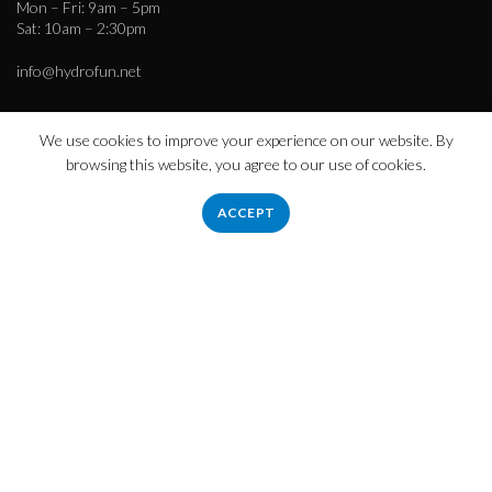
Mon – Fri: 9am – 5pm
Sat: 10am – 2:30pm
info@hydrofun.net
We use cookies to improve your experience on our website. By
browsing this website, you agree to our use of cookies.
Πληροφορίες
Εταιρεία – Ιστορικό
ACCEPT
Τρόποι Πληρωμής – Αποστολής
Απόρρητο
Όροι χρήσης
Εξυπηρέτηση πελατών
Επικοινωνήστε μαζί μας
hydrofloat.gr
2023 CREATED BY
eurofigure.gr
.