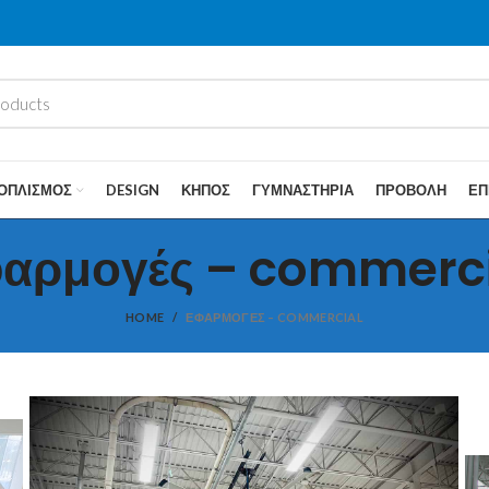
ΟΠΛΙΣΜΌΣ
DESIGN
ΚΉΠΟΣ
ΓΥΜΝΑΣΤΉΡΙΑ
ΠΡΟΒΟΛΉ
ΕΠ
φαρμογές – commerci
HOME
ΕΦΑΡΜΟΓΈΣ – COMMERCIAL