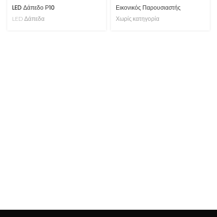
LED Δάπεδο Ρ10
Εικονικός Παρουσιαστής
LED Δάπεδα
Χωρίς κατηγορία