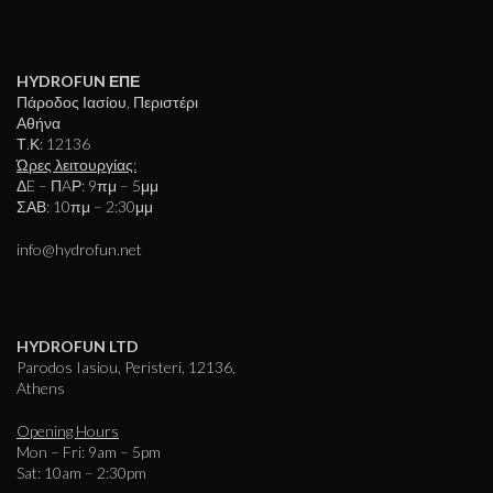
HYDROFUN ΕΠΕ
Πάροδος Ιασίου, Περιστέρι
Αθήνα
Τ.Κ: 12136
Ώρες λειτουργίας:
ΔE – ΠAΡ: 9πμ – 5μμ
ΣΑΒ: 10πμ – 2:30μμ
info@hydrofun.net
HYDROFUN LTD
Parodos Iasiou, Peristeri, 12136,
Athens
Opening Hours
Mon – Fri: 9am – 5pm
Sat: 10am – 2:30pm