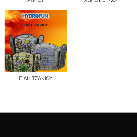
ΧΏΡΟΥ
ΧΏΡΟΥ ΞΎΛΟΥ
ΕΊΔΗ ΤΖΑΚΙΟΎ