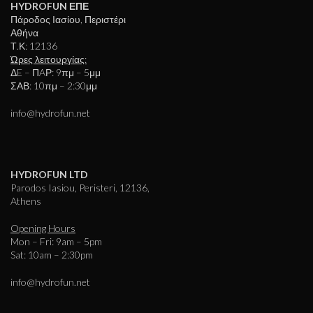
HYDROFUN ΕΠΕ
Πάροδος Ιασίου, Περιστέρι
Αθήνα
Τ.Κ: 12136
Ώρες λειτουργίας:
ΔE – ΠAΡ: 9πμ – 5μμ
ΣΑΒ: 10πμ – 2:30μμ
info@hydrofun.net
HYDROFUN LTD
Parodos Iasiou, Peristeri, 12136,
Athens
Opening Hours
Mon – Fri: 9am – 5pm
Sat: 10am – 2:30pm
info@hydrofun.net